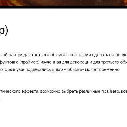
р)
ой плитки для третьего обжига в состоянии сделать её болл
унтовка (праймер) изученная для декорации для третьего об
, которые уже подверглись циклам обжига- может временно
етического эффекта, возможно выбрать различные праймер, ко
: