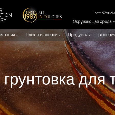
Inco World
Окружающая среда
омпания
Плюсы и оценки
Продукты
решени
грунтовка для 