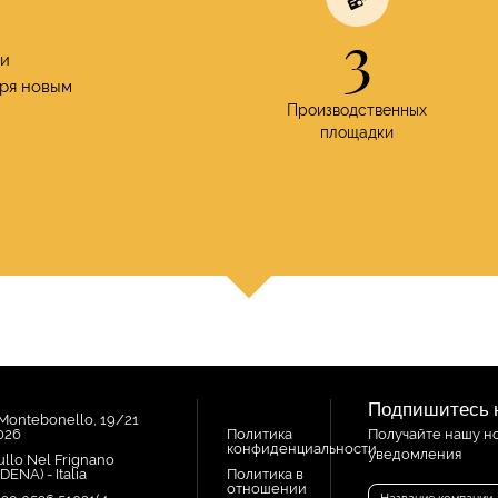
3
ои
ря новым
Производственных
площадки
Подпишитесь н
 Montebonello, 19/21
1026
Политика
Получайте нашу н
конфиденциальности
уведомления
ullo Nel Frignano
ENA) - Italia
Политика в
отношении