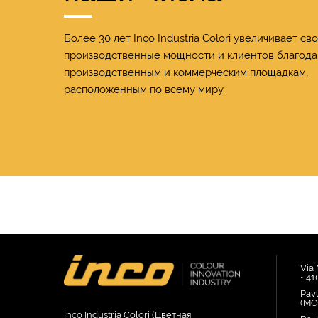
Более 30 лет Inco Industria Colori увеличивает св
производственные мощности и клиентов благода
производственным и коммерческим площадкам,
расположенным по всему миру.
Via
• 4
Pav
(MOD
Inco Industria Colori (Цветная