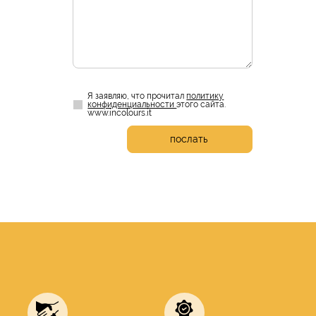
Я заявляю, что прочитал
политику
конфиденциальности
этого сайта.
www.incolours.it
послать