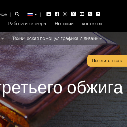
wide
Работа и карьера
Нотиции
контакты
я
Техническая помощь/ графика / дизайн
Посетите Inco >
третьего обжига