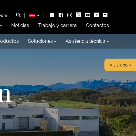
wide
Noticias
Trabajo y carrera
Contactos
roductos
Soluciones
Asistencia técnica
Visit Inco >
ón