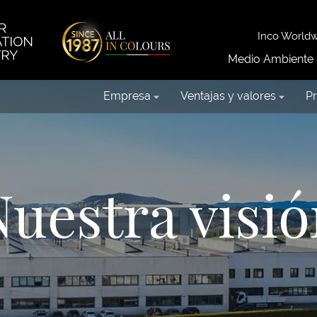
Inco World
Medio Ambiente
Empresa
Ventajas y valores
P
uestra visi