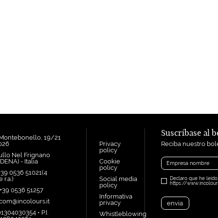
Suscríbase al b
 Montebonello, 19/21
1026
Privacy
Reciba nuestro bole
policy
ullo Nel Frignano
ENA) - Italia
Cookie
policy
+39 0536 51021(4
 r.a.)
Social media
Declaro que he leído
https://www.incolours
policy
 +39 0536 51257
Informativa
ocom@incolours.it
privacy
1304030354 • P.I.
Whistleblowing