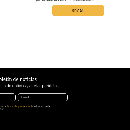
enviar
oletín de noticias
tín de noticias y alertas periódicas
 la
politica de privacidad
del sitio web
.it