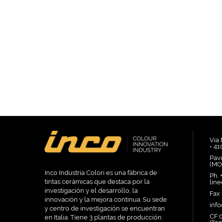
Via
• 4
Pav
(MOD
Inco Industria Colori es una fábrica de
Ph. 
tintas cerámicas que destaca por la
linee
investigación y el desarrollo, la
Fax
innovación y la mejora continua. Su sede
inf
y centro de investigación se encuentran
CF:0
en Italia. Tiene 3 plantas de producción: