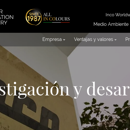
Inco World
Medio Ambiente
Empresa
Ventajas y valores
P
stigación y desar