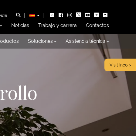
wide
Noticias
Trabajo y carrera
Contactos
roductos
Soluciones
Asistencia técnica
Visit Inco >
rollo