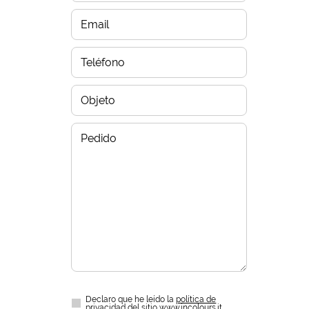
Declaro que he leído la
política de
privacidad
del sitio www.incolours.it