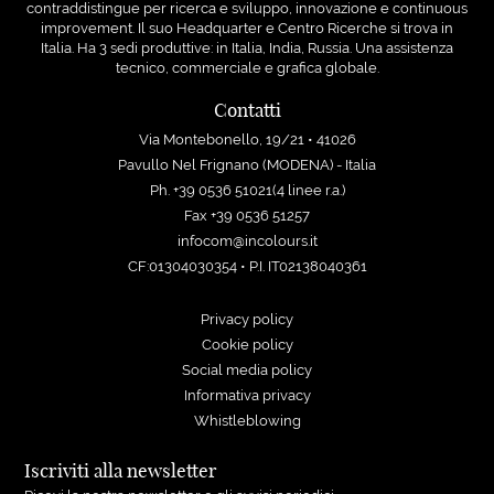
contraddistingue per ricerca e sviluppo, innovazione e continuous
improvement. Il suo Headquarter e Centro Ricerche si trova in
Italia. Ha 3 sedi produttive: in Italia, India, Russia. Una assistenza
tecnico, commerciale e grafica globale.
Contatti
Via Montebonello, 19/21 • 41026
Pavullo Nel Frignano (MODENA) - Italia
Ph. +39 0536 51021(4 linee r.a.)
Fax +39 0536 51257
infocom@incolours.it
CF:01304030354 • P.I. IT02138040361
Privacy policy
Cookie policy
Social media policy
Informativa privacy
Whistleblowing
Iscriviti alla newsletter