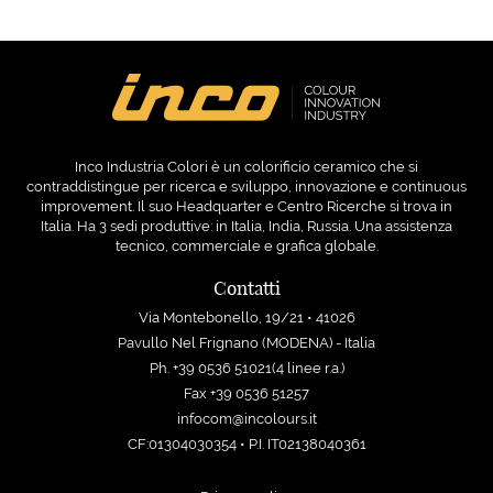
Inco Industria Colori è un colorificio ceramico che si
contraddistingue per ricerca e sviluppo, innovazione e continuous
improvement. Il suo Headquarter e Centro Ricerche si trova in
Italia. Ha 3 sedi produttive: in Italia, India, Russia. Una assistenza
tecnico, commerciale e grafica globale.
Contatti
Via Montebonello, 19/21 • 41026
Pavullo Nel Frignano (MODENA) - Italia
Ph. +39 0536 51021(4 linee r.a.)
Fax +39 0536 51257
infocom@incolours.it
CF:01304030354 • P.I. IT02138040361