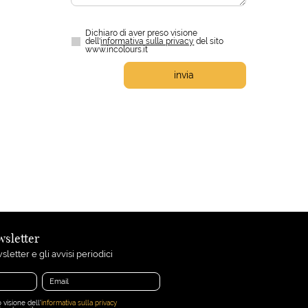
Dichiaro di aver preso visione
dell'
informativa sulla privacy
del sito
www.incolours.it
invia
ewsletter
sletter e gli avvisi periodici
 visione dell'
informativa sulla privacy