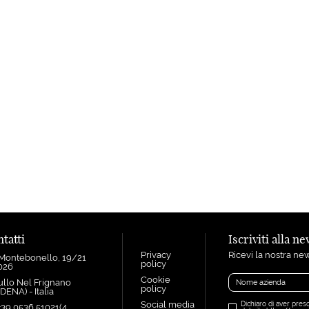
tatti
Iscriviti alla n
Privacy
Ricevi la nostra new
 Montebonello, 19/21
policy
1026
Cookie
ullo Nel Frignano
policy
ENA) - Italia
Social media
Dichiaro di aver preso
+39 0536 51021(4