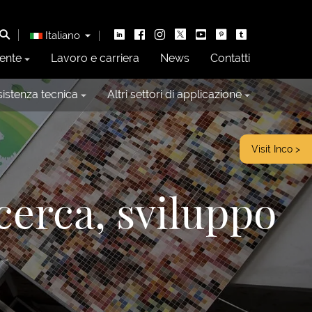
Italiano
ente
Lavoro e carriera
News
Contatti
istenza tecnica
Altri settori di applicazione
Visit Inco >
icerca, sviluppo