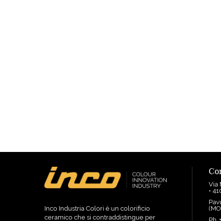
Con
Via
• 4
Pav
Inco Industria Colori è un colorificio
(MOD
ceramico che si contraddistingue per
Ph. 