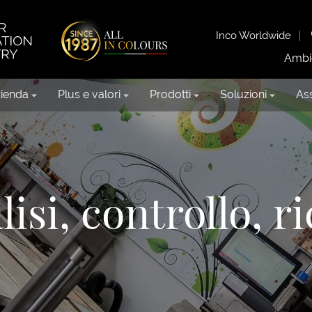
Inco Worldwide
Ambi
ienda
Plus e valori
Prodotti
Soluzioni
Ass
isi, controllo, r