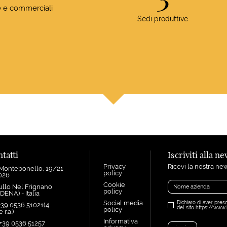
ve e commerciali
Sedi produttive
tatti
Iscriviti alla n
Privacy
Ricevi la nostra new
 Montebonello, 19/21
policy
1026
Cookie
ullo Nel Frignano
policy
ENA) - Italia
Social media
Dichiaro di aver preso
+39 0536 51021(4
del sito https://www.i
policy
 r.a.)
Informativa
 +39 0536 51257