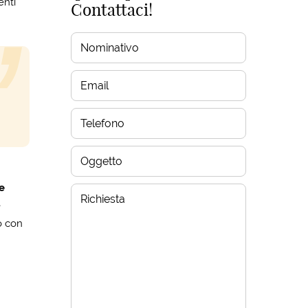
enti
Contattaci!
e
e
o con