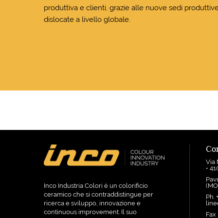
produttiva e clienti, grazie alle nuove sedi produtti
dislocate a livello globale.
Con
Via
• 4
Pav
Inco Industria Colori è un colorificio
(MOD
ceramico che si contraddistingue per
Ph. 
ricerca e sviluppo, innovazione e
linee
continuous improvement. Il suo
Fax