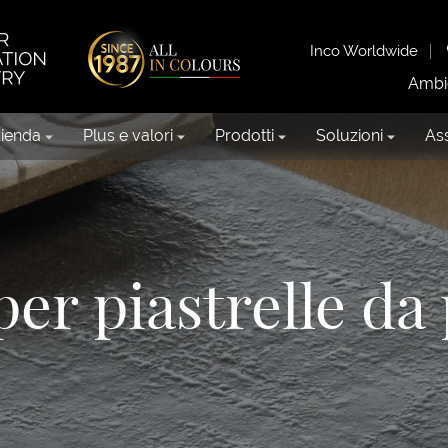
Inco Worldwide
Ambi
ienda
Plus e valori
Prodotti
Soluzioni
Ass
per piastrelle d