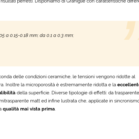
isultati perfetti. Disponiamo di Graniglie con caratteristiche differ
.05 a 0.15-0.18 mm; da 0.1 a 0.3 mm;
onda delle condizioni ceramiche, le tensioni vengono ridotte al
ura. Inoltre la microporosità è estremamente ridotta e la
eccellent
libilità
della superficie. Diverse tipologie di effetti: da trasparent
mitrasparente matt ed infine lustrata che, applicate in sincronism
na
qualità mai vista prima
.