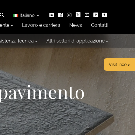
Italiano
ente
Lavoro e carriera
News
Contatti
istenza tecnica
Altri settori di applicazione
Visit Inco >
a pavimento