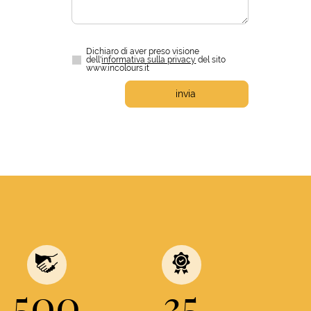
Dichiaro di aver preso visione
dell'
informativa sulla privacy
del sito
www.incolours.it
invia
500
35