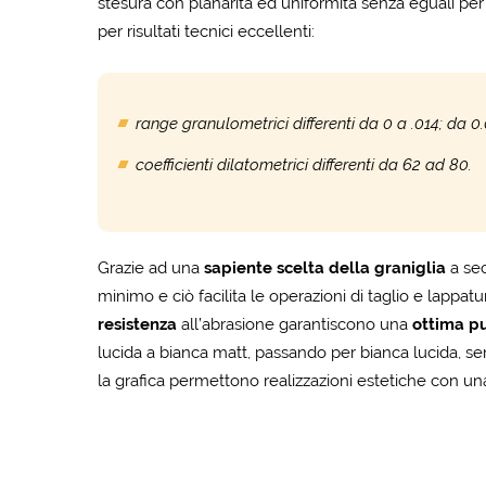
stesura con planarità ed uniformità senza eguali per r
per risultati tecnici eccellenti:
range granulometrici differenti da 0 a .014; da 0
coefficienti dilatometrici differenti da 62 ad 80.
Grazie ad una
sapiente scelta della graniglia
a sec
minimo e ciò facilita le operazioni di taglio e lappat
resistenza
all’abrasione garantiscono una
ottima pu
lucida a bianca matt, passando per bianca lucida, se
la grafica permettono realizzazioni estetiche con u