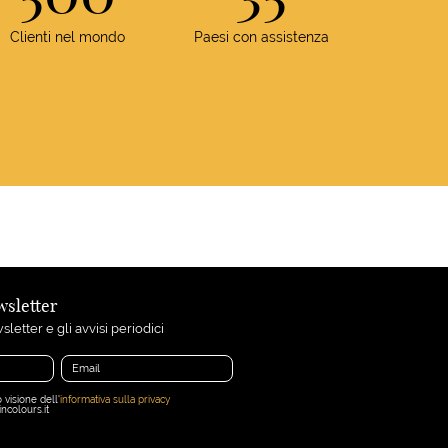
Clienti nel mondo
Paesi con assistenza
ewsletter
sletter e gli avvisi periodici
 visione dell'
informativa sulla privacy
ncolours.it