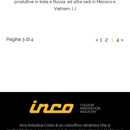
produttive in India e Russia, ed altre sedi in Messico e
Vietnam, […]
Pagina 3 di 4
«
1
2
3
4
»
Inco Industria Colori è un colorificio ceramico che si