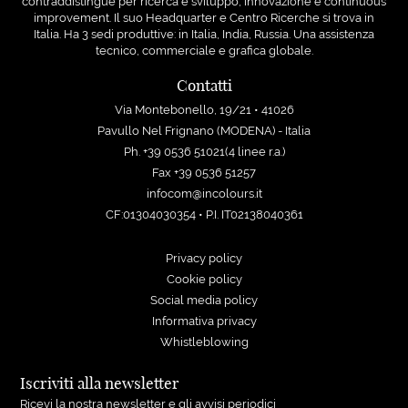
contraddistingue per ricerca e sviluppo, innovazione e continuous
improvement. Il suo Headquarter e Centro Ricerche si trova in
Italia. Ha 3 sedi produttive: in Italia, India, Russia. Una assistenza
tecnico, commerciale e grafica globale.
Contatti
Via Montebonello, 19/21 • 41026
Pavullo Nel Frignano (MODENA) - Italia
Ph. +39 0536 51021(4 linee r.a.)
Fax +39 0536 51257
infocom@incolours.it
CF:01304030354 • P.I. IT02138040361
Privacy policy
Cookie policy
Social media policy
Informativa privacy
Whistleblowing
Iscriviti alla newsletter
Ricevi la nostra newsletter e gli avvisi periodici